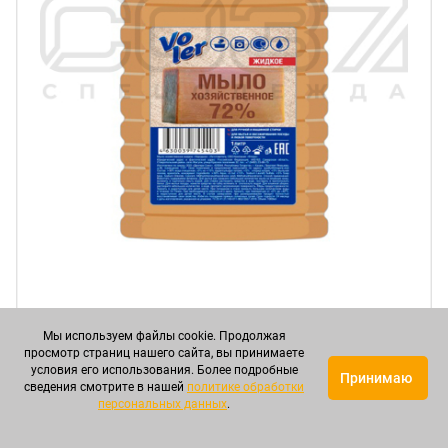
Мыло хозяйственное жидкое "Voler" 72% 1 л в
Мы используем файлы cookie. Продолжая
Белгороде
просмотр страниц нашего сайта, вы принимаете
условия его использования. Более подробные
Принимаю
сведения смотрите в нашей
политике обработки
Артикул: СОВМЖ00006
персональных данных
.