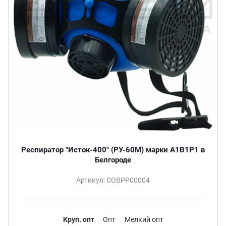
Респиратор "Исток-400" (РУ-60М) марки А1В1Р1 в
Белгороде
Артикул: СОВРР00004
Круп. опт
Опт
Мелкий опт