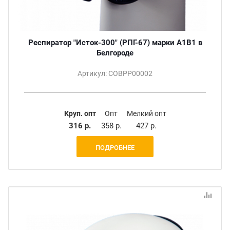
Респиратор "Исток-300" (РПГ-67) марки А1В1 в
Белгороде
Артикул: СОВРР00002
Круп. опт
Опт
Мелкий опт
316 р.
358 р.
427 р.
ПОДРОБНЕЕ