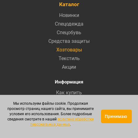
Каталог
Новинки
Спецодежда
Спецобувь
Средства защиты
Хозтовары
Текстиль
Акции
Информация
Как купить
Доставка и оплата
Мы используем файлы cookie. Продолжая
просмотр страниц нашего сайта, вы принимаете
Наши гарантии
условия его использования. Более подробные
Принимаю
Пошив спецодежды
сведения смотрите в нашей
политике обработки
персональных данных
.
Партнерство
Пользовательское соглашение