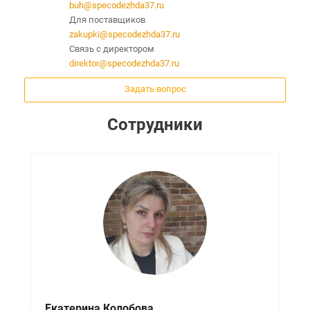
buh@specodezhda37.ru
Для поставщиков
zakupki@specodezhda37.ru
Связь с директором
direktor@specodezhda37.ru
Задать вопрос
Сотрудники
Екатерина Колобова